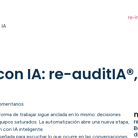
re-i
 IA
on IA: re-auditIA®
omentarios
m
orma de trabajar sigue anclada en lo mismo: decisiones
r
equipos saturados. La automatización abre una nueva etapa,
B
 con IA inteligente.
d
diseñada para escuchar lo que ocurre en las conversaciones