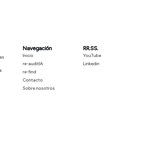
Navegación
RR.SS.
Inicio
YouTube
as
re-auditIA
Linkedin
a.
re-find
Contacto
Sobre nosotros
Blog