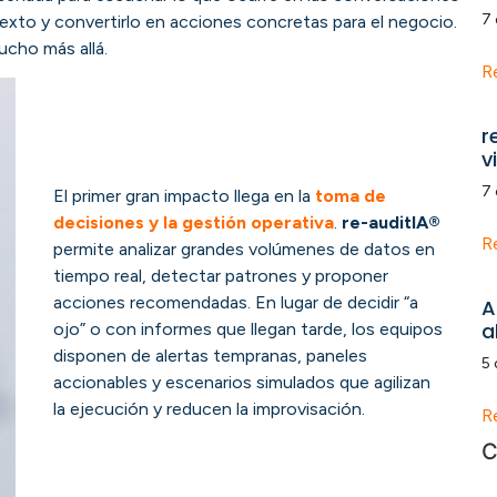
7 
texto y convertirlo en acciones concretas para el negocio.
ucho más allá.
R
r
v
7 
El primer gran impacto llega en la
toma de
decisiones y la gestión operativa
.
re-auditIA®
R
permite analizar grandes volúmenes de datos en
tiempo real, detectar patrones y proponer
acciones recomendadas. En lugar de decidir “a
A
a
ojo” o con informes que llegan tarde, los equipos
disponen de alertas tempranas, paneles
5 
accionables y escenarios simulados que agilizan
la ejecución y reducen la improvisación.
R
C