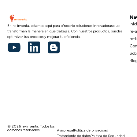
Na
Inic
En re-inventa, estamos aquí para ofrecerte soluciones innovadoras que
transforman la manera en que trabajas. Con nuestros productos, puedes
re-a
optimizar tus procesos y mejorar tu eficiencia.
re-f
Con
Sob
Blo
© 2026 re-inventa. Todos los
derechos reservados.
Aviso legal
Política de privacidad
Tratamiento de datos
Política de Seguridad