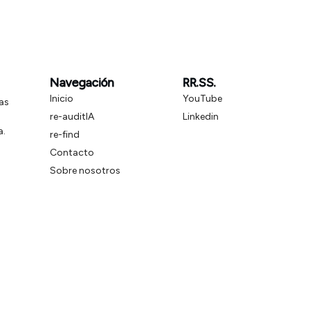
Navegación
RR.SS.
Inicio
YouTube
as
re-auditIA
Linkedin
a.
re-find
Contacto
Sobre nosotros
Blog