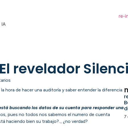
re-i
 IA
 El revelador Silen
arios
m
a la hora de hacer una auditoría y saber entender la diferencia.
r
B
d
 está buscando los datos de su cuenta para responder una
dos, pues no todos nos sabemos el numero de cuenta
7 
tá haciendo bien su trabajo?.., ¿no verdad?