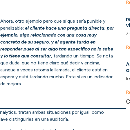
R
r
Ahora, otro ejemplo pero que sí que sería punible y
v
penalizable;
el cliente hace una pregunta directa, por
7 
ejemplo, algo relacionado con una cosa muy
concreta de su seguro, y el agente tarda en
R
responder pues al ser algo tan especifico no lo sabe
y lo tiene que consultar
, tardando un tiempo. Se nota
que duda, que no tiene claro qué decir y encima,
A
a
aunque a veces retoma la llamada, el cliente está en
espera y está tardando mucho. Este sí es un indicador
5 
de mejora
R
C
nalytics, tratan ambas situaciones por igual, como
lave distinguirles en una auditoría.