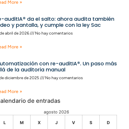
ead More »
e-auditIA® da el salto: ahora audita también
ideo y pantalla, y cumple con la ley Sac
de abril de 2026
No hay comentarios
ead More »
utomatización con re-auditIA®. Un paso más
llá de la auditoria manual
de diciembre de 2025
No hay comentarios
ead More »
alendario de entradas
agosto 2026
L
M
X
J
V
S
D