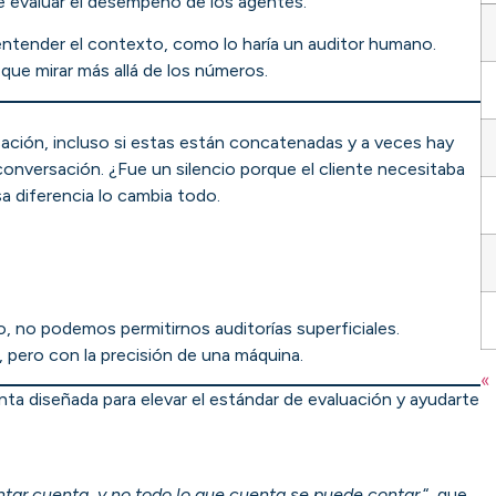
e evaluar el desempeño de los agentes.
entender el contexto, como lo haría un auditor humano.
 que mirar más allá de los números.
sación, incluso si estas están concatenadas y a veces hay
la conversación. ¿Fue un silencio porque el cliente necesitaba
 diferencia lo cambia todo.
, no podemos permitirnos auditorías superficiales.
ero con la precisión de una máquina.
«
nta diseñada para elevar el estándar de evaluación y ayudarte
tar cuenta, y no todo lo que cuenta se puede contar.
“, que