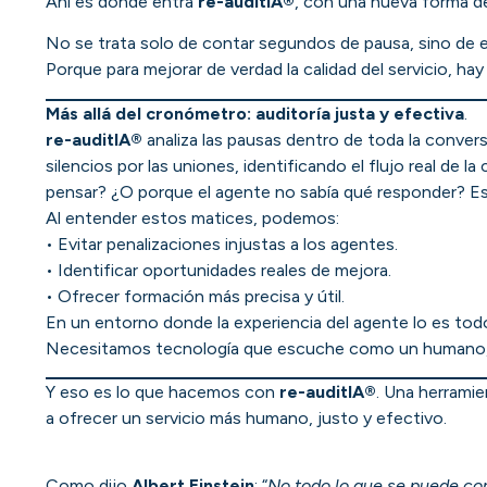
Ahí es donde entra
re-auditIA®
, con una nueva forma d
No se trata solo de contar segundos de pausa, sino de 
Porque para mejorar de verdad la calidad del servicio, hay
Más allá del cronómetro: auditoría justa y efectiva
.
re-auditIA®
analiza las pausas dentro de toda la conver
silencios por las uniones, identificando el flujo real de 
pensar? ¿O porque el agente no sabía qué responder? Esa
Al entender estos matices, podemos:
• Evitar penalizaciones injustas a los agentes.
• Identificar oportunidades reales de mejora.
• Ofrecer formación más precisa y útil.
En un entorno donde la experiencia del agente lo es todo
Necesitamos tecnología que escuche como un humano, p
Y eso es lo que hacemos con
re-auditIA®
. Una herramie
a ofrecer un servicio más humano, justo y efectivo.
Como dijo
Albert Einstein
: “
No todo lo que se puede con